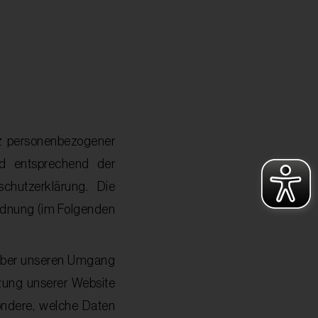
z personenbezogener
nd entsprechend der
chutzerklärung. Die
rdnung (im Folgenden
 über unseren Umgang
zung unserer Website
esondere, welche Daten