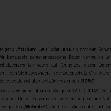
Yttrium
wir
uns
folgend „
“, „
“ oder „
“) nimmt den Schut
Wir behandeln personenbezogene Daten vertraulich u
schutzvorschriften sowie auf Grundlage dieser Datens
gen finden Sie insbesondere in der Datenschutz-Grundvero
BDSG
m Bundesdatenschutzgesetz (im Folgenden „
“).
enschutzerklärung informiert Sie gemäß Art. 12 ff. DSGVO
ezogenen Daten, die wir im Zusammenhang mit Ihrer Nut
Website
 Folgenden „
“) verarbeiten. Sie erläutert insb