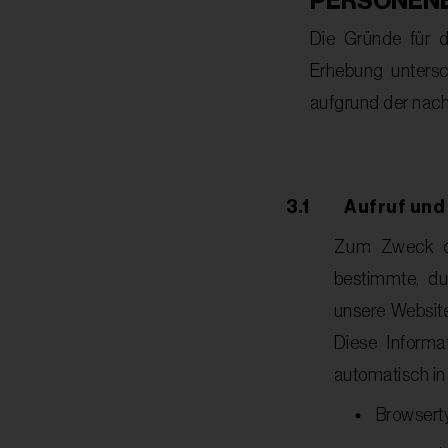
PERSONEN
Die Gründe für 
Erhebung untersc
aufgrund der nac
3.1
Aufruf und
Zum Zweck der
bestimmte, du
unsere Websit
Diese Informa
automatisch in
•
Browsert