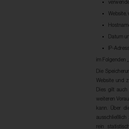
•
verwende
•
Website, 
•
Hostname
•
Datum und
•
IP-Adres
im Folgenden „
Die Speicherun
Website und zu
Dies gilt auch
weiteren Vorau
kann. Über di
ausschließlic
rein statist