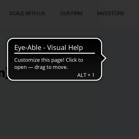
SCALE WITH US
OUR FIRM
INVESTORS
n)