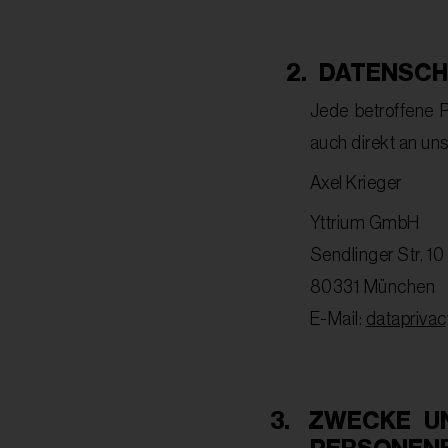
2.
DATENSCH
Jede betroffene 
auch direkt an un
Axel Krieger
Yttrium GmbH
Sendlinger Str. 10
80331 München
E-Mail:
datapriva
3.
ZWECKE U